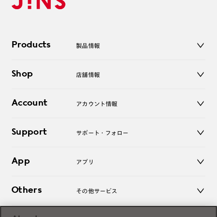
Products
製品情報
メガネ
Shop
店舗情報
サングラス
レンズ
店舗
コンタクトレンズ
Account
アカウント情報
オンラインショップ
老眼鏡
キッズ
マイページ／ログイン
Support
アクセサリー
サポート・フォロー
ログアウト
LINE公式アカウント
お知らせ
App
アプリ
よくあるご質問
ご利用ガイド
JINSアプリ
お問い合わせ
Others
その他サービス
3D WEB試着