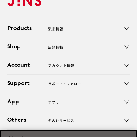
Products
製品情報
メガネ
Shop
店舗情報
サングラス
レンズ
店舗
コンタクトレンズ
Account
アカウント情報
オンラインショップ
老眼鏡
キッズ
マイページ／ログイン
Support
アクセサリー
サポート・フォロー
ログアウト
LINE公式アカウント
お知らせ
App
アプリ
よくあるご質問
ご利用ガイド
JINSアプリ
お問い合わせ
Others
その他サービス
3D WEB試着