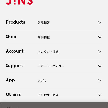
Products
製品情報
メガネ
Shop
店舗情報
サングラス
レンズ
店舗
コンタクトレンズ
Account
アカウント情報
オンラインショップ
老眼鏡
キッズ
マイページ／ログイン
Support
アクセサリー
サポート・フォロー
ログアウト
LINE公式アカウント
お知らせ
App
アプリ
よくあるご質問
ご利用ガイド
JINSアプリ
お問い合わせ
Others
その他サービス
3D WEB試着