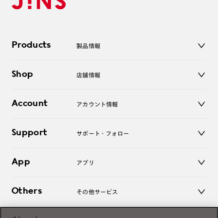
Products
製品情報
メガネ
Shop
店舗情報
サングラス
レンズ
店舗
コンタクトレンズ
Account
アカウント情報
オンラインショップ
老眼鏡
キッズ
マイページ／ログイン
Support
アクセサリー
サポート・フォロー
ログアウト
LINE公式アカウント
お知らせ
App
アプリ
よくあるご質問
ご利用ガイド
JINSアプリ
お問い合わせ
Others
その他サービス
3D WEB試着