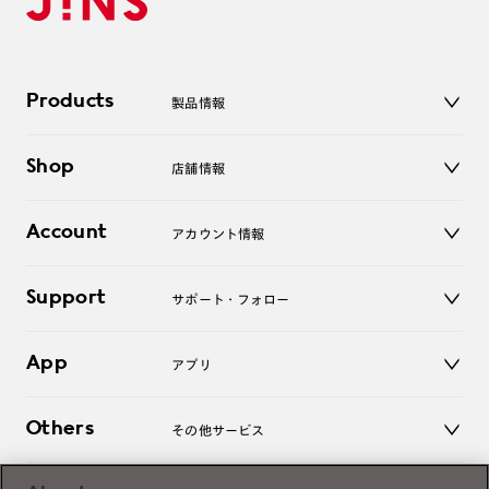
Products
製品情報
メガネ
Shop
店舗情報
サングラス
レンズ
店舗
コンタクトレンズ
Account
アカウント情報
オンラインショップ
老眼鏡
キッズ
マイページ／ログイン
Support
アクセサリー
サポート・フォロー
ログアウト
LINE公式アカウント
お知らせ
App
アプリ
よくあるご質問
ご利用ガイド
JINSアプリ
お問い合わせ
Others
その他サービス
3D WEB試着