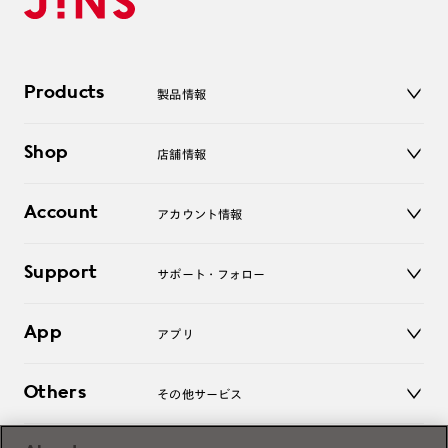
Products
製品情報
メガネ
Shop
店舗情報
サングラス
レンズ
店舗
コンタクトレンズ
Account
アカウント情報
オンラインショップ
老眼鏡
キッズ
マイページ／ログイン
Support
アクセサリー
サポート・フォロー
ログアウト
LINE公式アカウント
お知らせ
App
アプリ
よくあるご質問
ご利用ガイド
JINSアプリ
お問い合わせ
Others
その他サービス
3D WEB試着