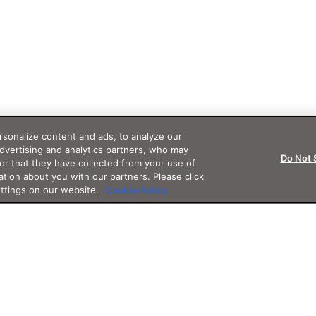
sonalize content and ads, to analyze our
advertising and analytics partners, who may
Do Not 
or that they have collected from your use of
ation about you with our partners. Please click
ettings on our website.
Cookie Policy