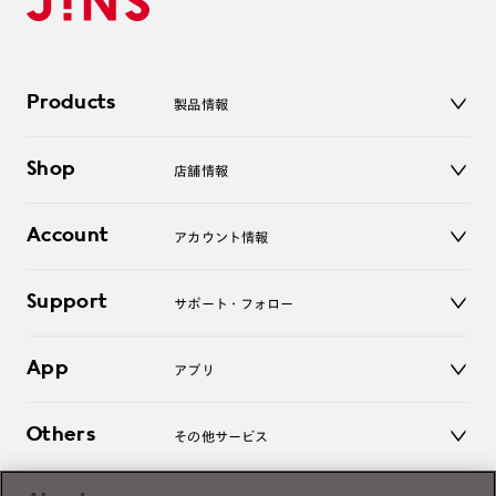
Products
製品情報
メガネ
Shop
店舗情報
サングラス
レンズ
店舗
コンタクトレンズ
Account
アカウント情報
オンラインショップ
老眼鏡
キッズ
マイページ／ログイン
Support
アクセサリー
サポート・フォロー
ログアウト
LINE公式アカウント
お知らせ
App
アプリ
よくあるご質問
ご利用ガイド
JINSアプリ
お問い合わせ
Others
その他サービス
3D WEB試着