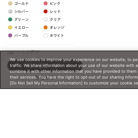
ゴールド
ピンク
シルバー
レッド
グリーン
クリア
イエロー
オレンジ
パープル
ホワイト
フレームの素材
0件
We use cookies to improve your experience on our website, to per
プラスチック系
traffic. We share information about your use of our website with 
絞り込む
（0）
combine it with other information that you have provided to them 
樹脂
their services. You have the right to opt-out of our sharing inform
リセット
[Do Not Sell My Personal Information] to customize your cookie s
アセテート
サスティナブル素材
セルロイド
金属系