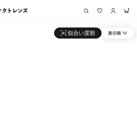
タクトレンズ
似合い度順
表示順