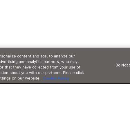
sonalize content and ads, to analyze our
advertising and analytics partners, who may
Do Not 
or that they have collected from your use of
ation about you with our partners. Please click
ettings on our website.
Cookie Policy