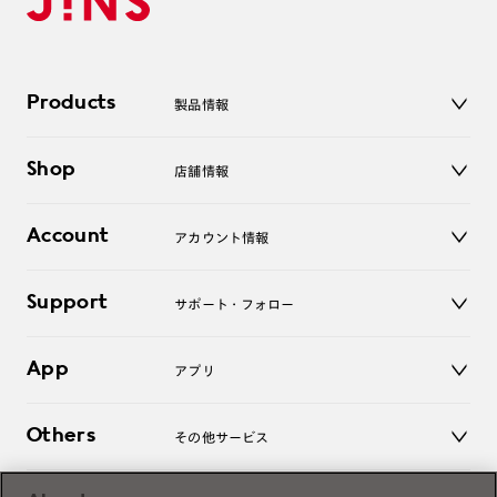
Products
製品情報
メガネ
Shop
店舗情報
サングラス
レンズ
店舗
コンタクトレンズ
Account
アカウント情報
オンラインショップ
老眼鏡
キッズ
マイページ／ログイン
Support
アクセサリー
サポート・フォロー
ログアウト
LINE公式アカウント
お知らせ
App
アプリ
よくあるご質問
ご利用ガイド
JINSアプリ
お問い合わせ
Others
その他サービス
3D WEB試着