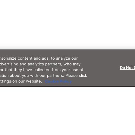
sonalize content and ads, to analyze our
advertising and analytics partners, who may
Do Not 
or that they have collected from your use of
ation about you with our partners. Please click
ettings on our website.
Cookie Policy