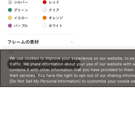
シルバー
レッド
グリーン
クリア
イエロー
オレンジ
パープル
ホワイト
フレームの素材
プラスチック系
0件
We use cookies to improve your experience on our website, to per
樹脂
traffic. We share information about your use of our website with 
絞り込む
（0）
combine it with other information that you have provided to them 
their services. You have the right to opt-out of our sharing inform
リセット
アセテート
[Do Not Sell My Personal Information] to customize your cookie s
サスティナブル素材
セルロイド
金属系
メタル