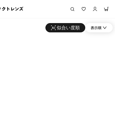
タクトレンズ
似合い度順
表示順