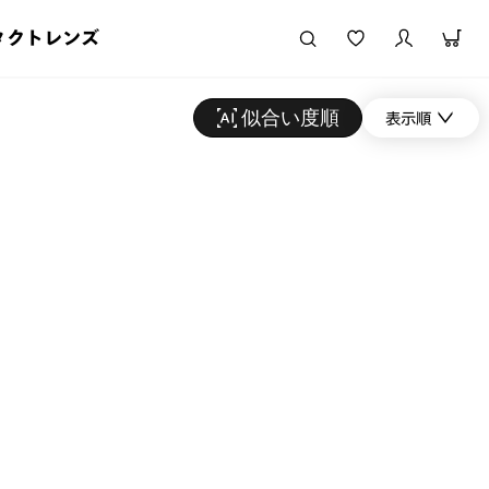
タクトレンズ
似合い度順
表示順