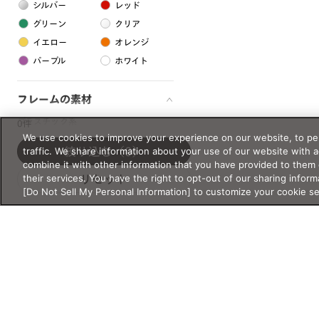
シルバー
レッド
グリーン
クリア
イエロー
オレンジ
パープル
ホワイト
フレームの素材
プラスチック系
0件
We use cookies to improve your experience on our website, to per
樹脂
traffic. We share information about your use of our website with 
絞り込む
（0）
combine it with other information that you have provided to them 
their services. You have the right to opt-out of our sharing inform
リセット
アセテート
[Do Not Sell My Personal Information] to customize your cookie s
サスティナブル素材
セルロイド
金属系
メタル