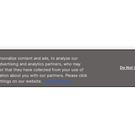
sonalize content and ads, to analyze our
advertising and analytics partners, who may
Do Not 
or that they have collected from your use of
ation about you with our partners. Please click
ettings on our website.
Cookie Policy