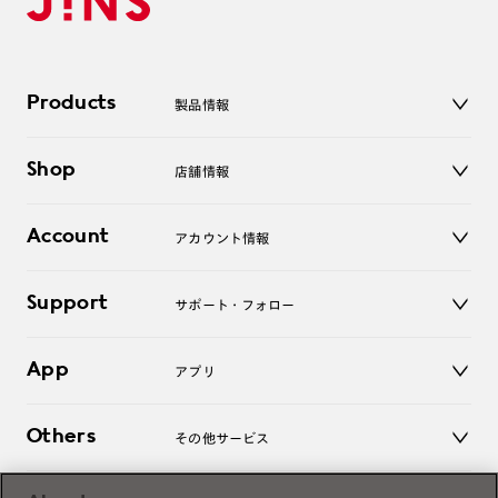
Products
製品情報
メガネ
Shop
店舗情報
サングラス
レンズ
店舗
コンタクトレンズ
Account
アカウント情報
オンラインショップ
老眼鏡
キッズ
マイページ／ログイン
Support
アクセサリー
サポート・フォロー
ログアウト
LINE公式アカウント
お知らせ
App
アプリ
よくあるご質問
ご利用ガイド
JINSアプリ
お問い合わせ
Others
その他サービス
3D WEB試着