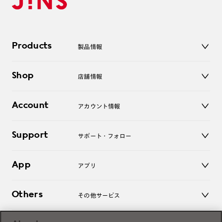
Products
製品情報
メガネ
Shop
店舗情報
サングラス
レンズ
店舗
コンタクトレンズ
Account
アカウント情報
オンラインショップ
老眼鏡
キッズ
マイページ／ログイン
Support
アクセサリー
サポート・フォロー
ログアウト
LINE公式アカウント
お知らせ
App
アプリ
よくあるご質問
ご利用ガイド
JINSアプリ
お問い合わせ
Others
その他サービス
3D WEB試着