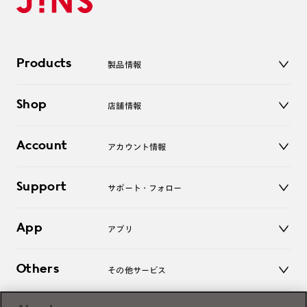
Products
製品情報
メガネ
Shop
店舗情報
サングラス
レンズ
店舗
コンタクトレンズ
Account
アカウント情報
オンラインショップ
老眼鏡
キッズ
マイページ／ログイン
Support
アクセサリー
サポート・フォロー
ログアウト
LINE公式アカウント
お知らせ
App
アプリ
よくあるご質問
ご利用ガイド
JINSアプリ
お問い合わせ
Others
その他サービス
3D WEB試着