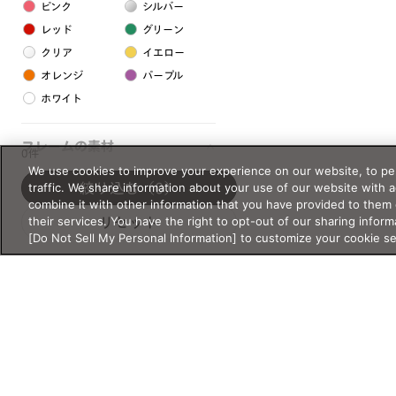
ピンク
シルバー
レッド
グリーン
クリア
イエロー
オレンジ
パープル
ホワイト
フレームの素材
0件
We use cookies to improve your experience on our website, to per
プラスチック系
traffic. We share information about your use of our website with 
絞り込む
（0）
combine it with other information that you have provided to them 
樹脂
their services. You have the right to opt-out of our sharing inform
リセット
[Do Not Sell My Personal Information] to customize your cookie s
アセテート
サスティナブル素材
セルロイド
金属系