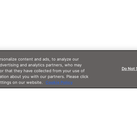
sonalize content and ads, to analyze our
advertising and analytics partners, who may
Do Not 
or that they have collected from your use of
ation about you with our partners. Please click
ettings on our website.
Cookie Policy