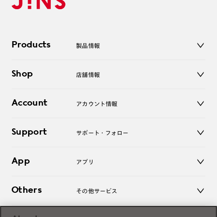
Products
製品情報
メガネ
Shop
店舗情報
サングラス
レンズ
店舗
コンタクトレンズ
Account
アカウント情報
オンラインショップ
老眼鏡
キッズ
マイページ／ログイン
Support
アクセサリー
サポート・フォロー
ログアウト
LINE公式アカウント
お知らせ
App
アプリ
よくあるご質問
ご利用ガイド
JINSアプリ
お問い合わせ
Others
その他サービス
3D WEB試着