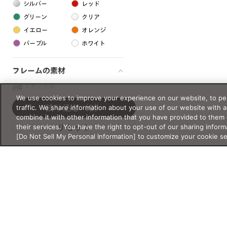
シルバー
レッド
グリーン
クリア
イエロー
オレンジ
パープル
ホワイト
フレームの素材
プラスチック系
0件
We use cookies to improve your experience on our website, to per
樹脂
traffic. We share information about your use of our website with 
絞り込む
（0）
combine it with other information that you have provided to them 
their services. You have the right to opt-out of our sharing inform
リセット
アセテート
[Do Not Sell My Personal Information] to customize your cookie s
サスティナブル素材
セルロイド
金属系
メタル