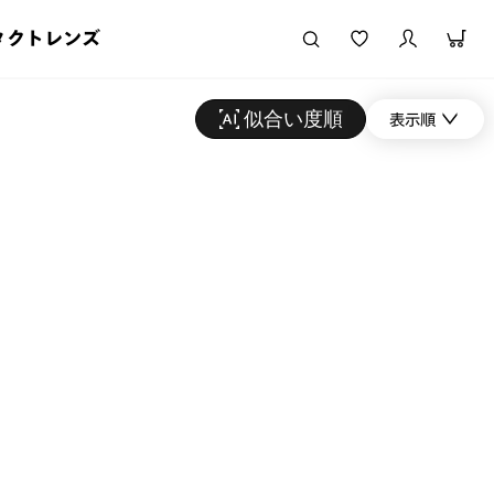
タクトレンズ
似合い度順
表示順