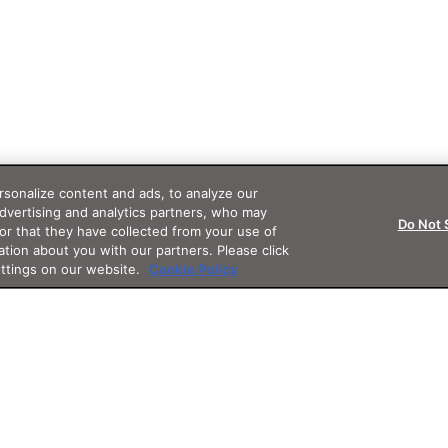
sonalize content and ads, to analyze our
advertising and analytics partners, who may
Do Not 
or that they have collected from your use of
ation about you with our partners. Please click
ettings on our website.
Cookie Policy