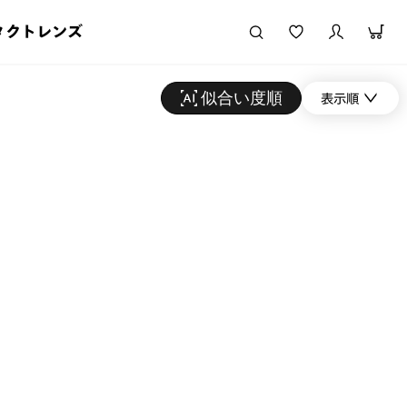
タクトレンズ
似合い度順
表示順