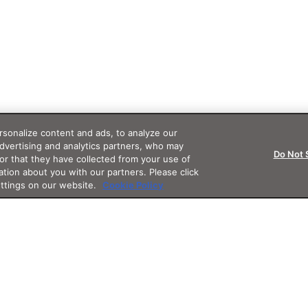
sonalize content and ads, to analyze our
advertising and analytics partners, who may
Do Not 
or that they have collected from your use of
ation about you with our partners. Please click
ettings on our website.
Cookie Policy