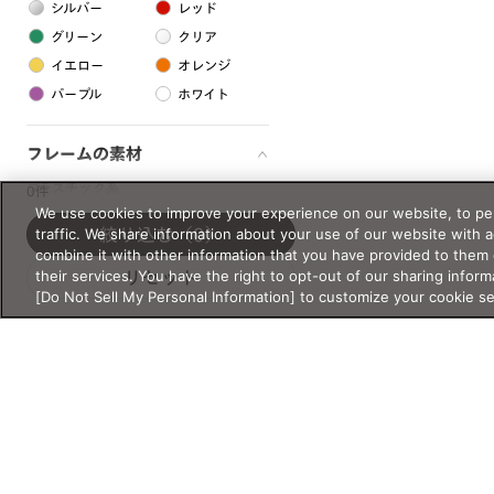
シルバー
レッド
グリーン
クリア
イエロー
オレンジ
パープル
ホワイト
フレームの素材
プラスチック系
0件
We use cookies to improve your experience on our website, to per
樹脂
traffic. We share information about your use of our website with 
絞り込む
（0）
combine it with other information that you have provided to them 
their services. You have the right to opt-out of our sharing inform
リセット
アセテート
[Do Not Sell My Personal Information] to customize your cookie s
サスティナブル素材
セルロイド
金属系
メタル