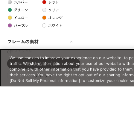
シルバー
レッド
グリーン
クリア
イエロー
オレンジ
パープル
ホワイト
フレームの素材
プラスチック系
0件
We use cookies to improve your experience on our website, to per
樹脂
traffic. We share information about your use of our website with 
絞り込む
（0）
combine it with other information that you have provided to them 
their services. You have the right to opt-out of our sharing inform
リセット
アセテート
[Do Not Sell My Personal Information] to customize your cookie s
サスティナブル素材
セルロイド
金属系
メタル