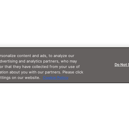
sonalize content and ads, to analyze our
advertising and analytics partners, who may
Do Not 
or that they have collected from your use of
ation about you with our partners. Please click
ettings on our website.
Cookie Policy