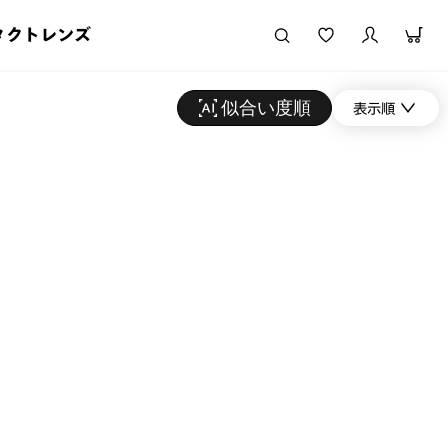
タクトレンズ
似合い度順
表示順