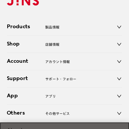
Products
製品情報
メガネ
Shop
店舗情報
サングラス
レンズ
店舗
コンタクトレンズ
Account
アカウント情報
オンラインショップ
老眼鏡
キッズ
マイページ／ログイン
Support
アクセサリー
サポート・フォロー
ログアウト
LINE公式アカウント
お知らせ
App
アプリ
よくあるご質問
ご利用ガイド
JINSアプリ
お問い合わせ
Others
その他サービス
3D WEB試着