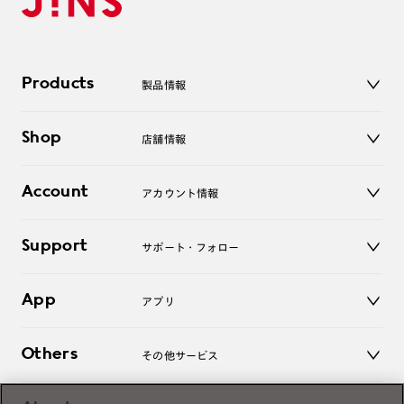
Products
製品情報
メガネ
Shop
店舗情報
サングラス
レンズ
店舗
コンタクトレンズ
Account
アカウント情報
オンラインショップ
老眼鏡
キッズ
マイページ／ログイン
Support
アクセサリー
サポート・フォロー
ログアウト
LINE公式アカウント
お知らせ
App
アプリ
よくあるご質問
ご利用ガイド
JINSアプリ
お問い合わせ
Others
その他サービス
3D WEB試着