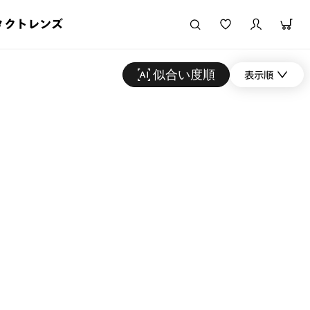
タクトレンズ
似合い度順
表示順