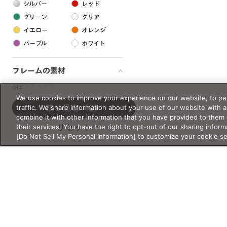
シルバー
レッド
グリーン
クリア
イエロー
オレンジ
パープル
ホワイト
フレームの素材
プラスチック系
0件
We use cookies to improve your experience on our website, to per
樹脂
traffic. We share information about your use of our website with 
絞り込む
（0）
combine it with other information that you have provided to them 
their services. You have the right to opt-out of our sharing inform
リセット
アセテート
[Do Not Sell My Personal Information] to customize your cookie s
サスティナブル素材
セルロイド
金属系
メタル