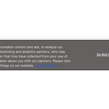
sonalize content and ads, to analyze our
advertising and analytics partners, who may
Do Not 
or that they have collected from your use of
ation about you with our partners. Please click
ettings on our website.
Cookie Policy