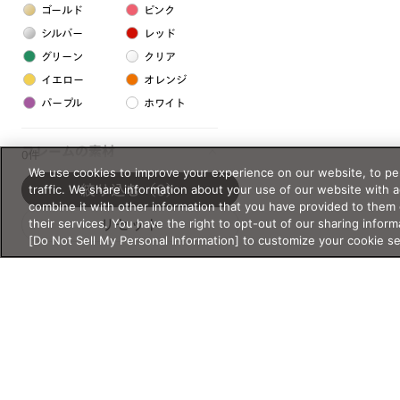
ゴールド
ピンク
シルバー
レッド
グリーン
クリア
イエロー
オレンジ
パープル
ホワイト
フレームの素材
0件
We use cookies to improve your experience on our website, to per
プラスチック系
traffic. We share information about your use of our website with 
絞り込む
（0）
combine it with other information that you have provided to them 
樹脂
their services. You have the right to opt-out of our sharing inform
リセット
[Do Not Sell My Personal Information] to customize your cookie s
アセテート
サスティナブル素材
セルロイド
金属系