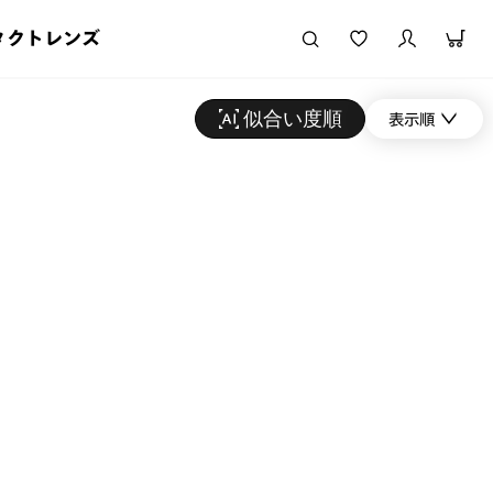
タクトレンズ
似合い度順
表示順