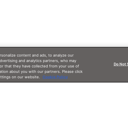
sonalize content and ads, to analyze our
advertising and analytics partners, who may
Do Not 
or that they have collected from your use of
ation about you with our partners. Please click
ettings on our website.
Cookie Policy