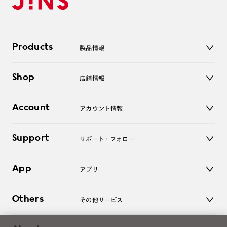
Products
製品情報
メガネ
Shop
店舗情報
サングラス
レンズ
店舗
コンタクトレンズ
Account
アカウント情報
オンラインショップ
老眼鏡
キッズ
マイページ／ログイン
Support
アクセサリー
サポート・フォロー
ログアウト
LINE公式アカウント
お知らせ
App
アプリ
よくあるご質問
ご利用ガイド
JINSアプリ
お問い合わせ
Others
その他サービス
3D WEB試着