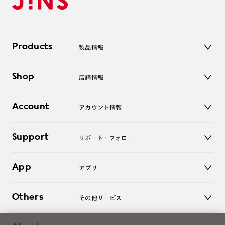
Products
製品情報
メガネ
Shop
店舗情報
サングラス
レンズ
店舗
コンタクトレンズ
Account
アカウント情報
オンラインショップ
老眼鏡
キッズ
マイページ／ログイン
Support
アクセサリー
サポート・フォロー
ログアウト
LINE公式アカウント
お知らせ
App
アプリ
よくあるご質問
ご利用ガイド
JINSアプリ
お問い合わせ
Others
その他サービス
3D WEB試着