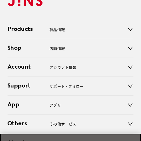
Products
製品情報
メガネ
Shop
店舗情報
サングラス
レンズ
店舗
コンタクトレンズ
Account
アカウント情報
オンラインショップ
老眼鏡
キッズ
マイページ／ログイン
Support
アクセサリー
サポート・フォロー
ログアウト
LINE公式アカウント
お知らせ
App
アプリ
よくあるご質問
ご利用ガイド
JINSアプリ
お問い合わせ
Others
その他サービス
3D WEB試着