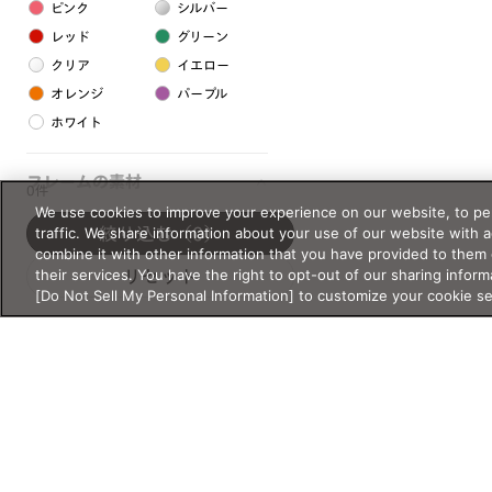
ピンク
シルバー
レッド
グリーン
クリア
イエロー
オレンジ
パープル
ホワイト
フレームの素材
0件
We use cookies to improve your experience on our website, to per
プラスチック系
traffic. We share information about your use of our website with 
絞り込む
（0）
combine it with other information that you have provided to them 
樹脂
their services. You have the right to opt-out of our sharing inform
リセット
[Do Not Sell My Personal Information] to customize your cookie s
アセテート
サスティナブル素材
セルロイド
金属系