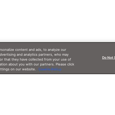
sonalize content and ads, to analyze our
advertising and analytics partners, who may
Do Not 
or that they have collected from your use of
ation about you with our partners. Please click
ettings on our website.
Cookie Policy