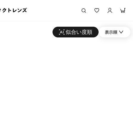
タクトレンズ
似合い度順
表示順