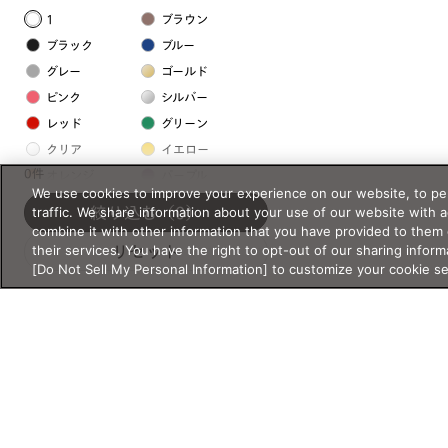
1
ブラウン
ブラック
ブルー
グレー
ゴールド
ピンク
シルバー
レッド
グリーン
クリア
イエロー
0件
オレンジ
パープル
We use cookies to improve your experience on our website, to per
ホワイト
traffic. We share information about your use of our website with 
絞り込む
（0）
combine it with other information that you have provided to them 
their services. You have the right to opt-out of our sharing inform
リセット
フレームの素材
[Do Not Sell My Personal Information] to customize your cookie s
プラスチック系
樹脂
アセテート
サスティナブル素材