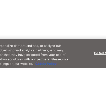
sonalize content and ads, to analyze our
advertising and analytics partners, who may
Do Not 
or that they have collected from your use of
ation about you with our partners. Please click
ettings on our website.
Cookie Policy