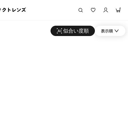
タクトレンズ
似合い度順
表示順