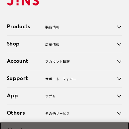
Products
製品情報
メガネ
Shop
店舗情報
サングラス
レンズ
店舗
コンタクトレンズ
Account
アカウント情報
オンラインショップ
老眼鏡
キッズ
マイページ／ログイン
Support
アクセサリー
サポート・フォロー
ログアウト
LINE公式アカウント
お知らせ
App
アプリ
よくあるご質問
ご利用ガイド
JINSアプリ
お問い合わせ
Others
その他サービス
3D WEB試着