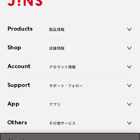
Products
製品情報
メガネ
Shop
店舗情報
サングラス
レンズ
店舗
コンタクトレンズ
Account
アカウント情報
オンラインショップ
老眼鏡
キッズ
マイページ／ログイン
Support
アクセサリー
サポート・フォロー
ログアウト
LINE公式アカウント
お知らせ
App
アプリ
よくあるご質問
ご利用ガイド
JINSアプリ
お問い合わせ
Others
その他サービス
3D WEB試着