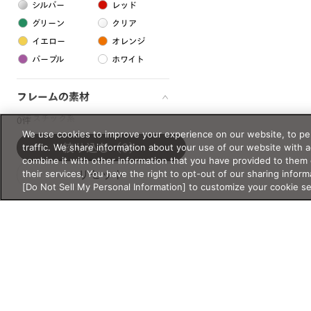
シルバー
レッド
グリーン
クリア
イエロー
オレンジ
パープル
ホワイト
フレームの素材
プラスチック系
0件
We use cookies to improve your experience on our website, to per
樹脂
traffic. We share information about your use of our website with 
絞り込む
（0）
combine it with other information that you have provided to them 
their services. You have the right to opt-out of our sharing inform
リセット
アセテート
[Do Not Sell My Personal Information] to customize your cookie s
サスティナブル素材
セルロイド
金属系
メタル