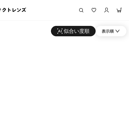
タクトレンズ
似合い度順
表示順