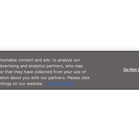
sonalize content and ads, to analyze our
advertising and analytics partners, who may
Do Not 
or that they have collected from your use of
ation about you with our partners. Please click
ettings on our website.
Cookie Policy