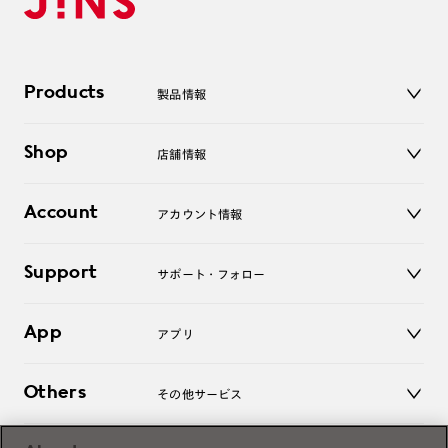
Products
製品情報
メガネ
Shop
店舗情報
サングラス
レンズ
店舗
コンタクトレンズ
Account
アカウント情報
オンラインショップ
老眼鏡
キッズ
マイページ／ログイン
Support
アクセサリー
サポート・フォロー
ログアウト
LINE公式アカウント
お知らせ
App
アプリ
よくあるご質問
ご利用ガイド
JINSアプリ
お問い合わせ
Others
その他サービス
3D WEB試着