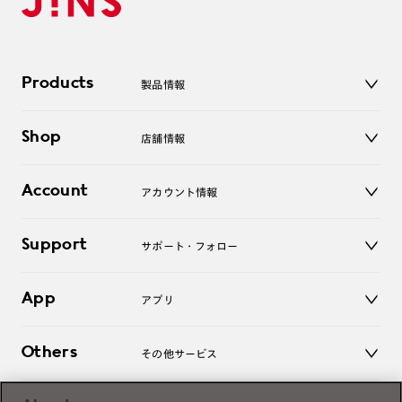
Products
製品情報
メガネ
Shop
店舗情報
サングラス
レンズ
店舗
コンタクトレンズ
Account
アカウント情報
オンラインショップ
老眼鏡
キッズ
マイページ／ログイン
Support
アクセサリー
サポート・フォロー
ログアウト
LINE公式アカウント
お知らせ
App
アプリ
よくあるご質問
ご利用ガイド
JINSアプリ
お問い合わせ
Others
その他サービス
3D WEB試着