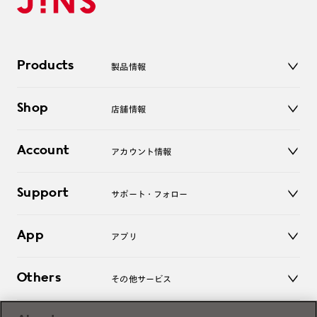
Products
製品情報
メガネ
Shop
店舗情報
サングラス
レンズ
店舗
コンタクトレンズ
Account
アカウント情報
オンラインショップ
老眼鏡
キッズ
マイページ／ログイン
Support
アクセサリー
サポート・フォロー
ログアウト
LINE公式アカウント
お知らせ
App
アプリ
よくあるご質問
ご利用ガイド
JINSアプリ
お問い合わせ
Others
その他サービス
3D WEB試着