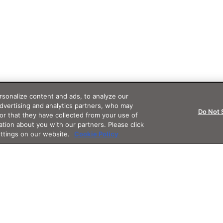
sonalize content and ads, to analyze our
advertising and analytics partners, who may
Do Not 
or that they have collected from your use of
ation about you with our partners. Please click
ettings on our website.
Cookie Policy