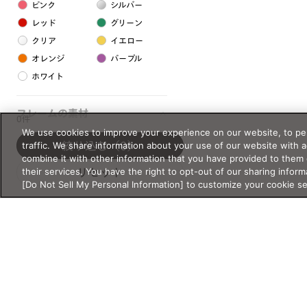
ピンク
シルバー
レッド
グリーン
クリア
イエロー
オレンジ
パープル
ホワイト
フレームの素材
0件
We use cookies to improve your experience on our website, to per
プラスチック系
traffic. We share information about your use of our website with 
絞り込む
（0）
combine it with other information that you have provided to them 
樹脂
their services. You have the right to opt-out of our sharing inform
リセット
[Do Not Sell My Personal Information] to customize your cookie s
アセテート
サスティナブル素材
セルロイド
金属系