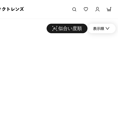
タクトレンズ
似合い度順
表示順