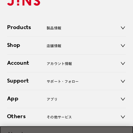
Products
製品情報
メガネ
Shop
店舗情報
サングラス
レンズ
店舗
コンタクトレンズ
Account
アカウント情報
オンラインショップ
老眼鏡
キッズ
マイページ／ログイン
Support
アクセサリー
サポート・フォロー
ログアウト
LINE公式アカウント
お知らせ
App
アプリ
よくあるご質問
ご利用ガイド
JINSアプリ
お問い合わせ
Others
その他サービス
3D WEB試着