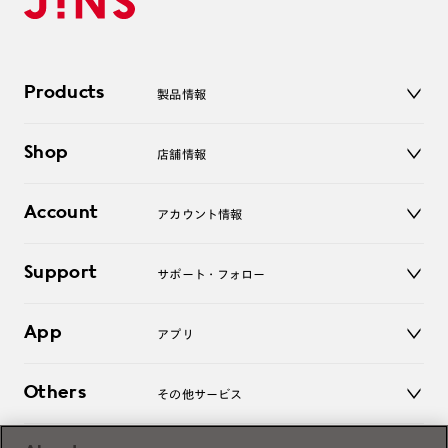
Products
製品情報
メガネ
Shop
店舗情報
サングラス
レンズ
店舗
コンタクトレンズ
Account
アカウント情報
オンラインショップ
老眼鏡
キッズ
マイページ／ログイン
Support
アクセサリー
サポート・フォロー
ログアウト
LINE公式アカウント
お知らせ
App
アプリ
よくあるご質問
ご利用ガイド
JINSアプリ
お問い合わせ
Others
その他サービス
3D WEB試着