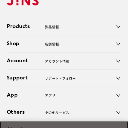
Products
製品情報
メガネ
Shop
店舗情報
サングラス
レンズ
店舗
コンタクトレンズ
Account
アカウント情報
オンラインショップ
老眼鏡
キッズ
マイページ／ログイン
Support
アクセサリー
サポート・フォロー
ログアウト
LINE公式アカウント
お知らせ
App
アプリ
よくあるご質問
ご利用ガイド
JINSアプリ
お問い合わせ
Others
その他サービス
3D WEB試着