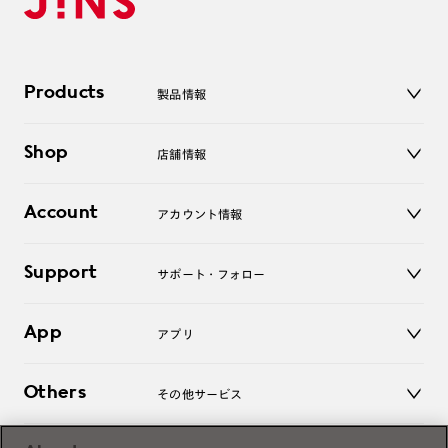
Products
製品情報
メガネ
Shop
店舗情報
サングラス
レンズ
店舗
コンタクトレンズ
Account
アカウント情報
オンラインショップ
老眼鏡
キッズ
マイページ／ログイン
Support
アクセサリー
サポート・フォロー
ログアウト
LINE公式アカウント
お知らせ
App
アプリ
よくあるご質問
ご利用ガイド
JINSアプリ
お問い合わせ
Others
その他サービス
3D WEB試着