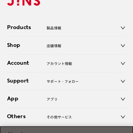
Products
製品情報
メガネ
Shop
店舗情報
サングラス
レンズ
店舗
コンタクトレンズ
Account
アカウント情報
オンラインショップ
老眼鏡
キッズ
マイページ／ログイン
Support
アクセサリー
サポート・フォロー
ログアウト
LINE公式アカウント
お知らせ
App
アプリ
よくあるご質問
ご利用ガイド
JINSアプリ
お問い合わせ
Others
その他サービス
3D WEB試着