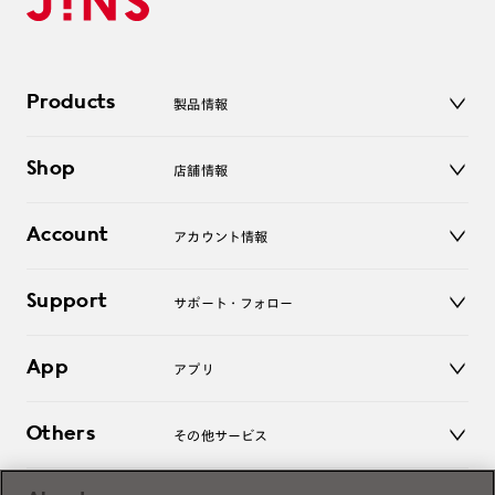
Products
製品情報
メガネ
Shop
店舗情報
サングラス
レンズ
店舗
コンタクトレンズ
Account
アカウント情報
オンラインショップ
老眼鏡
キッズ
マイページ／ログイン
Support
アクセサリー
サポート・フォロー
ログアウト
LINE公式アカウント
お知らせ
App
アプリ
よくあるご質問
ご利用ガイド
JINSアプリ
お問い合わせ
Others
その他サービス
3D WEB試着