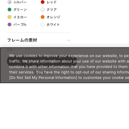
シルバー
レッド
グリーン
クリア
イエロー
オレンジ
パープル
ホワイト
フレームの素材
プラスチック系
0件
We use cookies to improve your experience on our website, to per
樹脂
traffic. We share information about your use of our website with 
絞り込む
（0）
combine it with other information that you have provided to them 
their services. You have the right to opt-out of our sharing inform
リセット
アセテート
[Do Not Sell My Personal Information] to customize your cookie s
サスティナブル素材
セルロイド
金属系
メタル