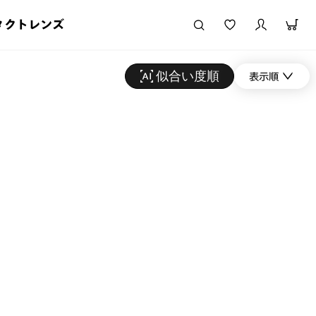
タクトレンズ
似合い度順
表示順