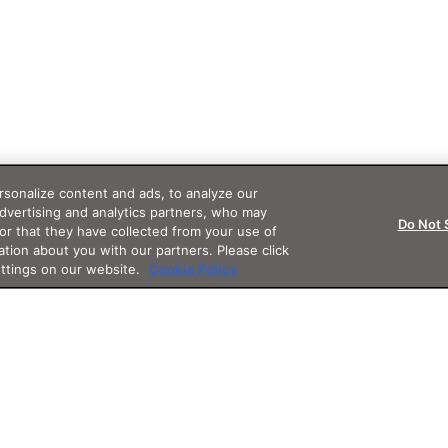
sonalize content and ads, to analyze our
advertising and analytics partners, who may
Do Not 
or that they have collected from your use of
ation about you with our partners. Please click
ettings on our website.
Cookie Policy