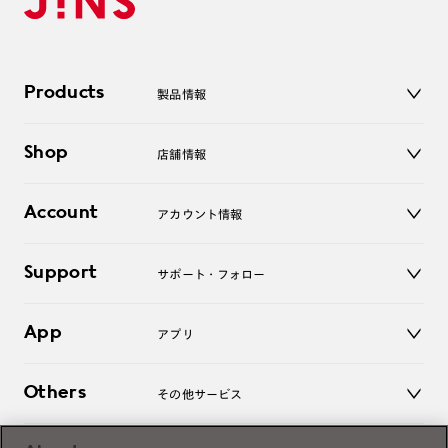
Products
製品情報
メガネ
Shop
店舗情報
サングラス
レンズ
店舗
コンタクトレンズ
Account
アカウント情報
オンラインショップ
老眼鏡
キッズ
マイページ／ログイン
Support
アクセサリー
サポート・フォロー
ログアウト
LINE公式アカウント
お知らせ
App
アプリ
よくあるご質問
ご利用ガイド
JINSアプリ
お問い合わせ
Others
その他サービス
3D WEB試着