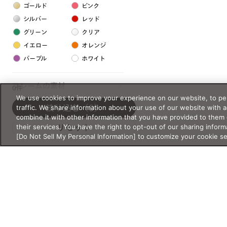
ゴールド
ピンク
シルバー
レッド
グリーン
クリア
イエロー
オレンジ
パープル
ホワイト
フレームの素材
0件
We use cookies to improve your experience on our website, to per
プラスチック系
traffic. We share information about your use of our website with 
絞り込む
（0）
combine it with other information that you have provided to them 
樹脂
their services. You have the right to opt-out of our sharing inform
リセット
[Do Not Sell My Personal Information] to customize your cookie s
アセテート
サスティナブル素材
セルロイド
金属系