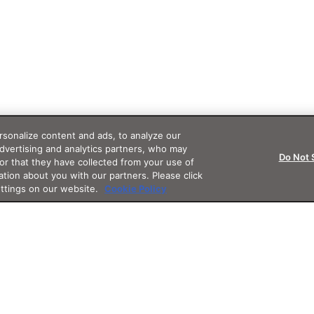
sonalize content and ads, to analyze our
advertising and analytics partners, who may
Do Not 
or that they have collected from your use of
ation about you with our partners. Please click
ettings on our website.
Cookie Policy