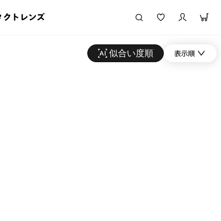
タクトレンズ
似合い度順
表示順