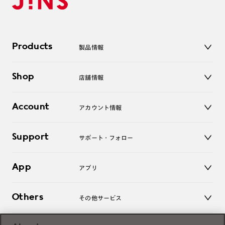
Products
製品情報
メガネ
Shop
店舗情報
サングラス
レンズ
店舗
コンタクトレンズ
Account
アカウント情報
オンラインショップ
老眼鏡
キッズ
マイページ／ログイン
Support
アクセサリー
サポート・フォロー
ログアウト
LINE公式アカウント
お知らせ
App
アプリ
よくあるご質問
ご利用ガイド
JINSアプリ
お問い合わせ
Others
その他サービス
3D WEB試着