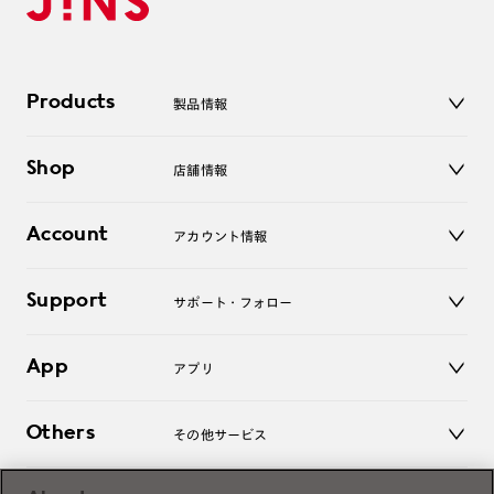
Products
製品情報
メガネ
Shop
店舗情報
サングラス
レンズ
店舗
コンタクトレンズ
Account
アカウント情報
オンラインショップ
老眼鏡
キッズ
マイページ／ログイン
Support
アクセサリー
サポート・フォロー
ログアウト
LINE公式アカウント
お知らせ
App
アプリ
よくあるご質問
ご利用ガイド
JINSアプリ
お問い合わせ
Others
その他サービス
3D WEB試着