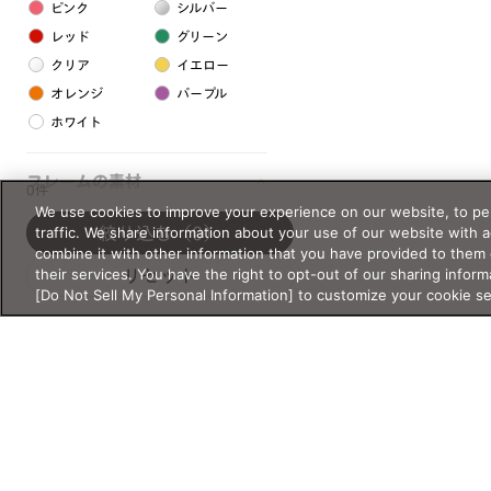
ピンク
シルバー
レッド
グリーン
クリア
イエロー
オレンジ
パープル
ホワイト
フレームの素材
0件
We use cookies to improve your experience on our website, to per
プラスチック系
traffic. We share information about your use of our website with 
絞り込む
（0）
combine it with other information that you have provided to them 
樹脂
their services. You have the right to opt-out of our sharing inform
リセット
[Do Not Sell My Personal Information] to customize your cookie s
アセテート
サスティナブル素材
セルロイド
金属系