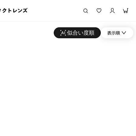
タクトレンズ
似合い度順
表示順