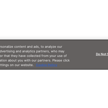
sonalize content and ads, to analyze our
advertising and analytics partners, who may
Do Not 
or that they have collected from your use of
ation about you with our partners. Please click
ettings on our website.
Cookie Policy