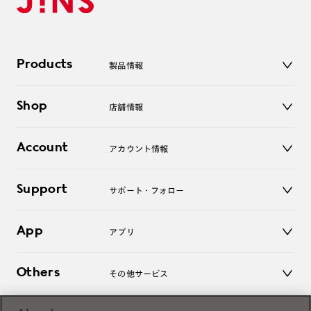
Products
製品情報
メガネ
Shop
店舗情報
サングラス
レンズ
店舗
コンタクトレンズ
Account
アカウント情報
オンラインショップ
老眼鏡
キッズ
マイページ／ログイン
Support
アクセサリー
サポート・フォロー
ログアウト
LINE公式アカウント
お知らせ
App
アプリ
よくあるご質問
ご利用ガイド
JINSアプリ
お問い合わせ
Others
その他サービス
3D WEB試着