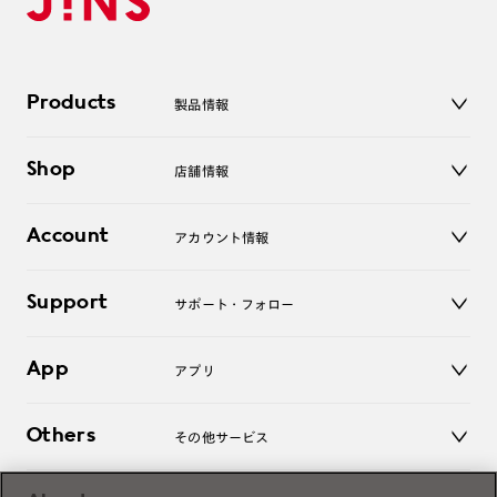
Products
製品情報
メガネ
Shop
店舗情報
サングラス
レンズ
店舗
コンタクトレンズ
Account
アカウント情報
オンラインショップ
老眼鏡
キッズ
マイページ／ログイン
Support
アクセサリー
サポート・フォロー
ログアウト
LINE公式アカウント
お知らせ
App
アプリ
よくあるご質問
ご利用ガイド
JINSアプリ
お問い合わせ
Others
その他サービス
3D WEB試着